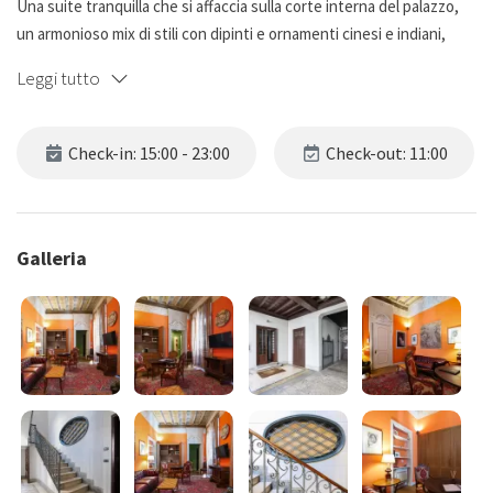
Una suite tranquilla che si affaccia sulla corte interna del palazzo,
un armonioso mix di stili con dipinti e ornamenti cinesi e indiani,
quadri veneziani. Un'atmosfera Déco e Rocaille è in grado di
Leggi tutto
richiamare luoghi esotici. L'appartamento è composto da un ampio
soggiorno con cucina attrezzata, camera matrimoniale, bagno con
mobili di lusso. Riscaldamento e aria condizionata, Wi-Fi gratuito
Check-in: 15:00 - 23:00
Check-out: 11:00
incluso.
Galleria