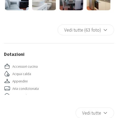
Una residenza di prestigio, perfetta per chi cerca un'abitazione
elegante in una delle zone più ambite della città.
Vedi tutte (63 foto)
Dotazioni
Accessori cucina
Acqua calda
Appendini
Aria condizionata
Aria condizionata autonoma
Aria condizionata in camera
Ascensore
Vedi tutte
Asciugamani