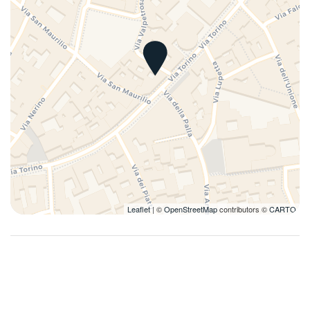
Piatti
Rilevatore di monossido di carbonio
Riscaldamento
Riscaldamento autonomo
Riscaldamento / Condizionatore autonomo
Soggiorni a lungo termine ammessi
Tavolo e sedie
TV
TV con telecomando
Utensili
Leaflet
| ©
OpenStreetMap
contributors ©
CARTO
Vasca da bagno
Vasca da bagno/Doccia